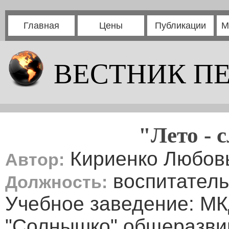
Главная
Цены
Публикации
М
ВЕСТНИК П
"Лето - 
Кириенко Любов
Автор:
воспитатель
Должность:
Учебное заведение: МК
"Солнышко" общеразви