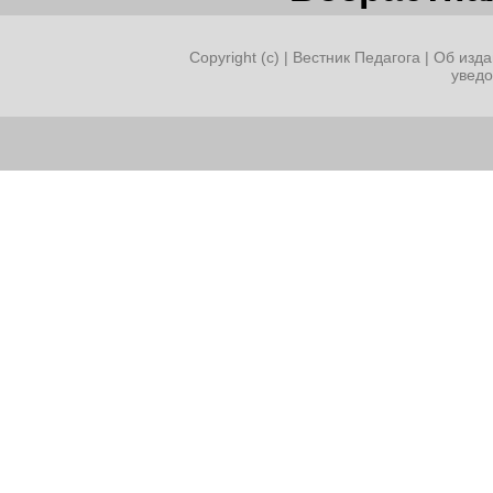
Copyright (c) |
Вестник Педагога
|
Об изда
увед