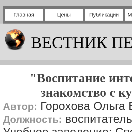
Главная
Цены
Публикации
М
ВЕСТНИК П
"Воспитание инт
знакомство с к
Горохова Ольга 
Автор:
воспитатель
Должность:
Учебное заведение: Сп