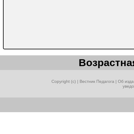
Возрастная
Copyright (c) |
Вестник Педагога
|
Об изда
увед