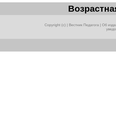
Возрастная
Copyright (c) |
Вестник Педагога
|
Об изда
увед