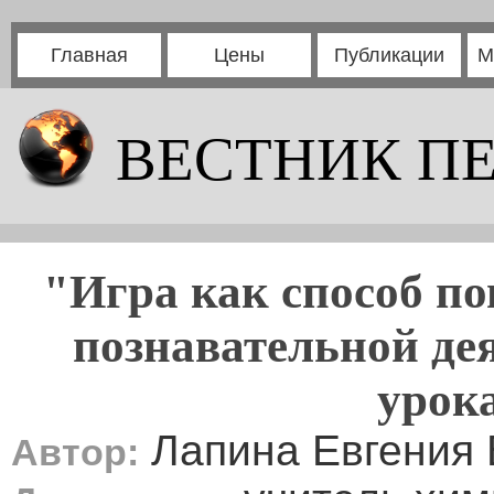
Главная
Цены
Публикации
М
ВЕСТНИК П
"Игра как способ п
познавательной де
урок
Лапина Евгения 
Автор: