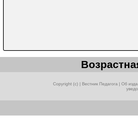
Возрастная
Copyright (c) |
Вестник Педагога
|
Об изда
увед