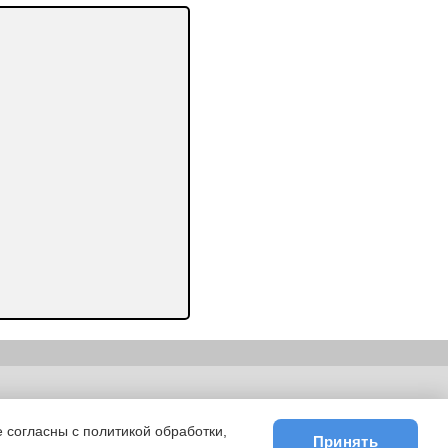
ьности
|
E-mail
 согласны с политикой обработки,
Принять