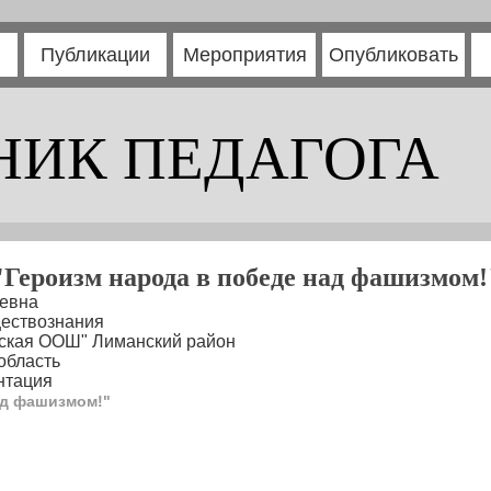
Публикации
Мероприятия
Опубликовать
НИК ПЕДАГОГА
"Героизм народа в победе над фашизмом!
аевна
ществознания
нская ООШ" Лиманский район
область
нтация
ад фашизмом!"