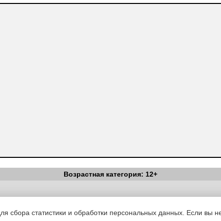
Возрастная категория: 12+
Вестник Педагога
|
Об издании
|
Условия
|
Политика конфиденциал
уведомления
|
Контакты
для сбора статистики и обработки персональных данных. Если вы не