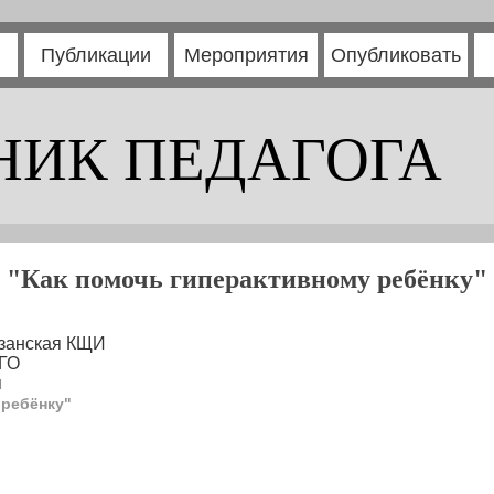
Публикации
Мероприятия
Опубликовать
НИК ПЕДАГОГА
"Как помочь гиперактивному ребёнку"
изанская КЩИ
 ГО
я
 ребёнку"