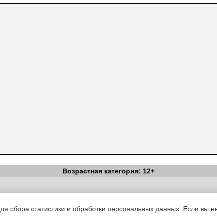
Возрастная категория: 12+
Вестник Педагога
|
Об издании
|
Условия
|
Политика конфиденциал
уведомления
|
Контакты
для сбора статистики и обработки персональных данных. Если вы не