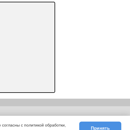
ьности
|
E-mail
 согласны с политикой обработки,
Принять