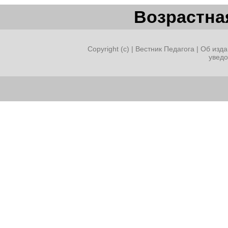
Возрастная
Copyright (c) |
Вестник Педагога
|
Об изда
увед