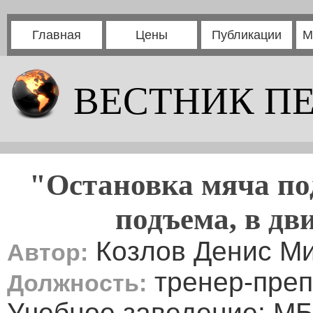
Главная
Цены
Публикации
М
ВЕСТНИК П
"Остановка мяча по
подъема, в дв
Козлов Денис М
Автор:
тренер-преп
Должность:
Учебное заведение: 