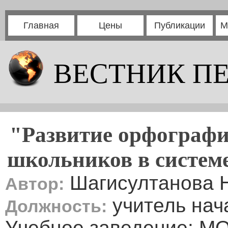
Главная
Цены
Публикации
М
ВЕСТНИК П
"Развитие орфографи
школьников в систем
Шагисултанова 
Автор:
учитель нач
Должность:
Учебное заведение: М