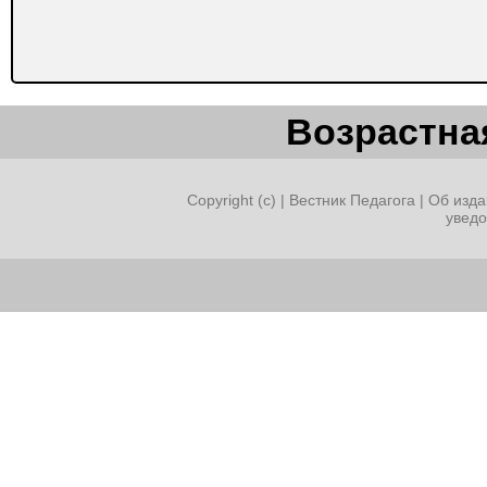
Возрастная
Copyright (c) |
Вестник Педагога
|
Об изда
увед