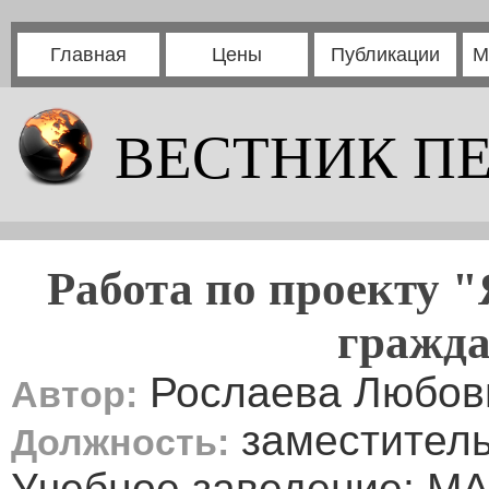
Главная
Цены
Публикации
М
ВЕСТНИК П
Работа по проекту "
гражд
Рослаева Любовь
Автор:
заместитель
Должность:
Учебное заведение: М