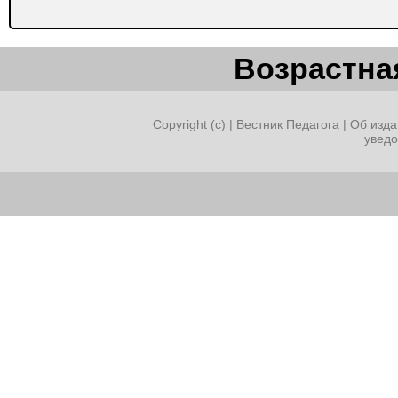
Возрастная
Copyright (c) |
Вестник Педагога
|
Об изда
увед