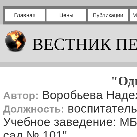
Главная
Цены
Публикации
М
ВЕСТНИК П
"Од
Воробьева Наде
Автор:
воспитатель
Должность:
Учебное заведение: МБ
сад № 101"