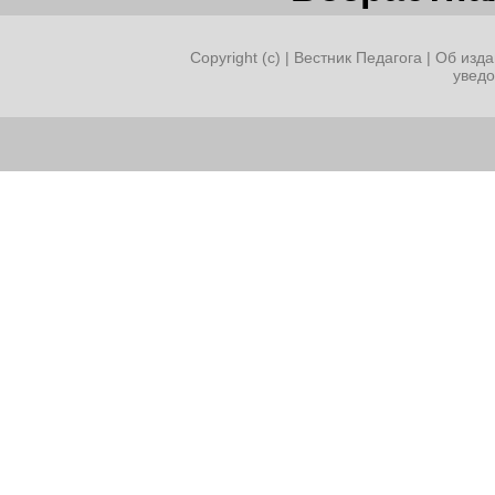
Copyright (c) |
Вестник Педагога
|
Об изда
увед