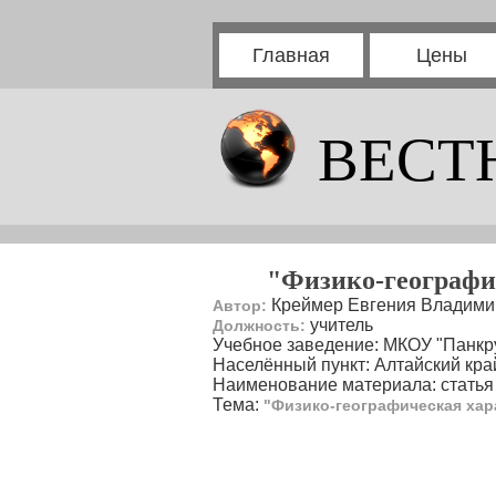
Главная
Цены
ВЕСТ
"Физико-географи
Креймер Евгения Владими
Автор:
учитель
Должность:
Учебное заведение: МКОУ "Панкр
Населённый пункт: Алтайский кр
Наименование материала: статья
Тема:
"Физико-географическая хар