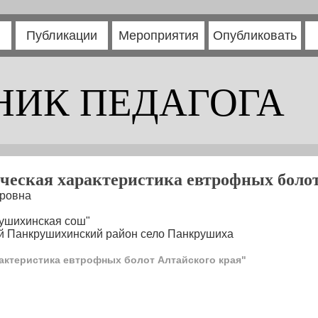
Публикации
Мероприятия
Опубликовать
НИК ПЕДАГОГА
ческая характеристика евтрофных болот
ровна
ушихинская сош"
ай Панкрушихинский район село Панкрушиха
актеристика евтрофных болот Алтайского края"