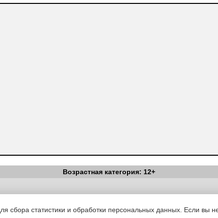
Возрастная категория: 12+
Вестник Педагога
|
Об издании
|
Условия
|
Политика конфиденциал
уведомления
|
Контакты
для сбора статистики и обработки персональных данных. Если вы не