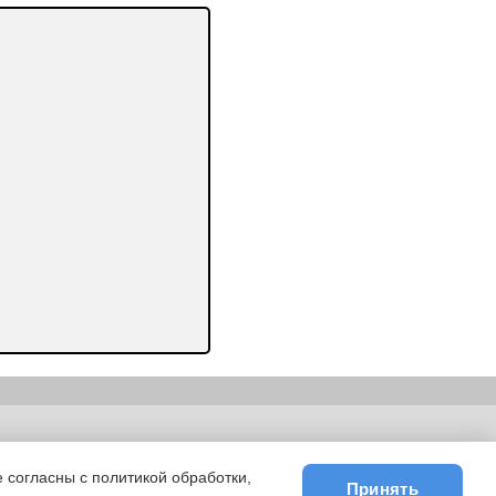
ьности
|
E-mail
 согласны с политикой обработки,
Принять