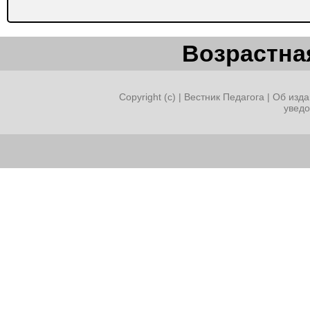
Возрастная
Copyright (c) |
Вестник Педагога
|
Об изда
увед