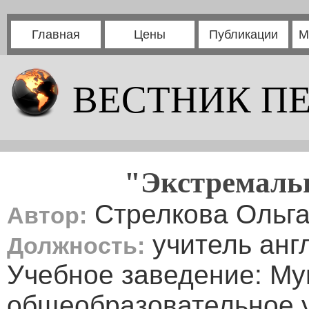
Главная
Цены
Публикации
М
ВЕСТНИК П
"Экстремаль
Стрелкова Ольга
Автор:
учитель анг
Должность:
Учебное заведение: М
общеобразовательное