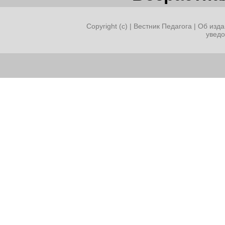
Copyright (c) |
Вестник Педагога
|
Об изда
увед