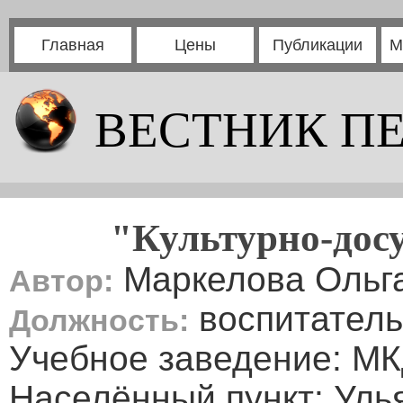
Главная
Цены
Публикации
М
ВЕСТНИК П
"Культурно-досу
Маркелова Ольг
Автор:
воспитатель
Должность:
Учебное заведение: МК
Населённый пункт: Уль