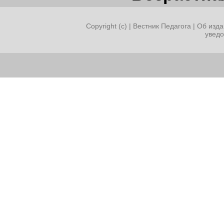
Copyright (c) |
Вестник Педагога
|
Об изда
увед