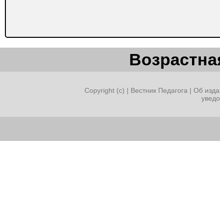
Возрастная
Copyright (c) |
Вестник Педагога
|
Об изда
увед