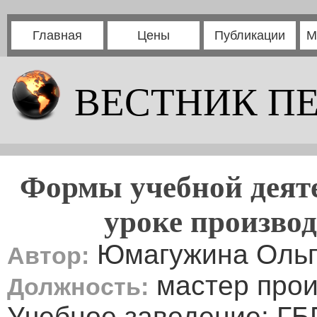
Главная
Цены
Публикации
М
ВЕСТНИК П
Формы учебной деят
уроке производ
Юмагужина Ольг
Автор:
мастер прои
Должность:
Учебное заведение: Г