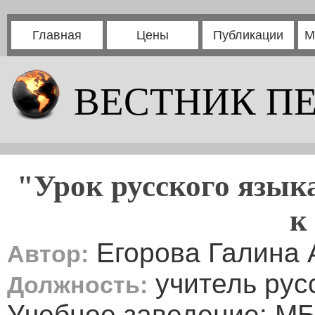
Главная
Цены
Публикации
М
ВЕСТНИК П
"Урок русского языка
к
Егорова Галина 
Автор:
учитель рус
Должность:
Учебное заведение: М