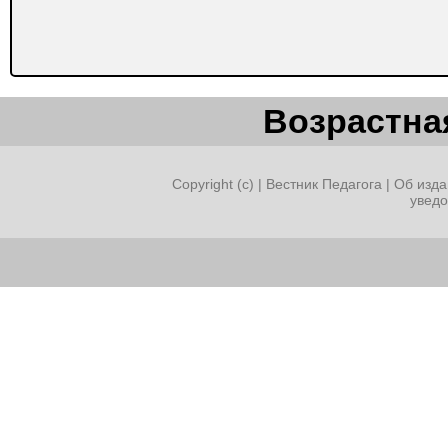
Возрастная
Copyright (c) |
Вестник Педагога
|
Об изда
увед