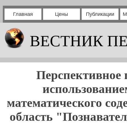
Главная
Цены
Публикации
М
ВЕСТНИК П
Перспективное 
использование
математического сод
область "Познавате