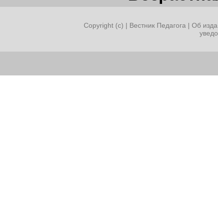
Copyright (c) |
Вестник Педагога
|
Об изда
увед