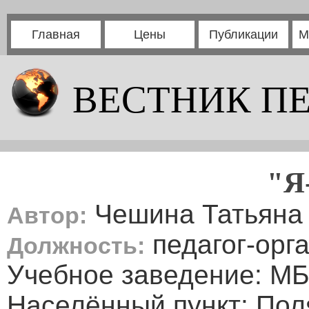
Главная
Цены
Публикации
М
ВЕСТНИК П
"Я
Чешина Татьяна
Автор:
педагог-орг
Должность:
Учебное заведение: М
Населённый пункт: По