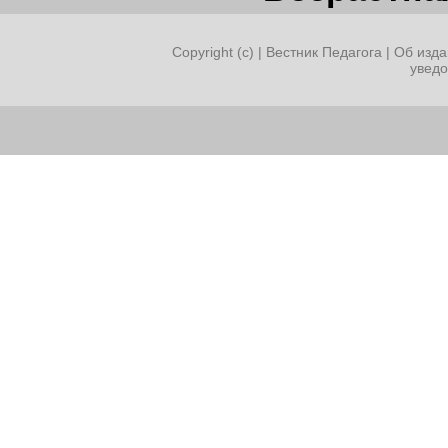
Copyright (c) |
Вестник Педагога
|
Об изда
увед