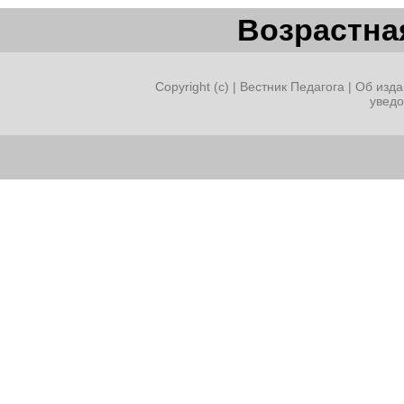
Возрастная
Copyright (c) |
Вестник Педагога
|
Об изда
увед