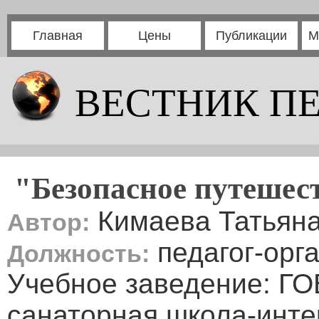
Главная
Цены
Публикации
М
ВЕСТНИК П
"Безопасное путешест
Кимаева Татьян
Автор:
педагог-орга
Должность:
Учебное заведение: Г
санаторная школа-инте