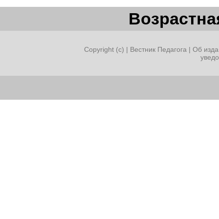
Возрастная
Copyright (c) |
Вестник Педагога
|
Об изда
увед