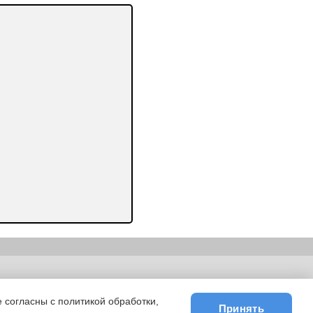
ьности
|
E-mail
 согласны с политикой обработки,
Принять