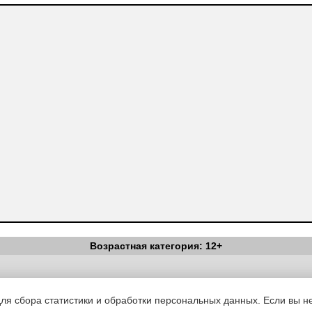
Возрастная категория: 12+
Вестник Педагога
|
Об издании
|
Условия
|
Политика конфиденциал
уведомления
|
Контакты
для сбора статистики и обработки персональных данных. Если вы не