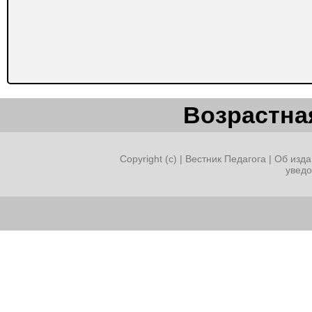
Возрастная
Copyright (c) |
Вестник Педагога
|
Об изда
увед