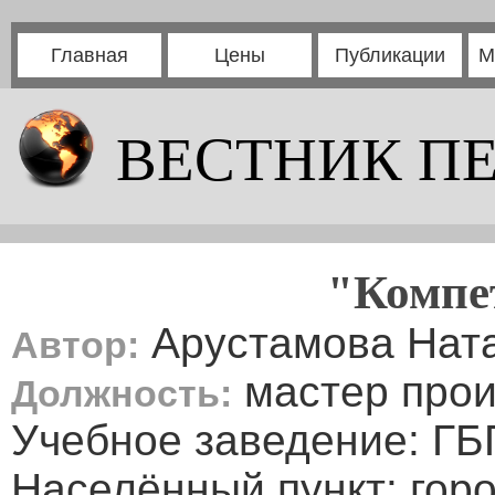
Главная
Цены
Публикации
М
ВЕСТНИК П
"Компе
Арустамова Нат
Автор:
мастер прои
Должность:
Учебное заведение: Г
Населённый пункт: горо