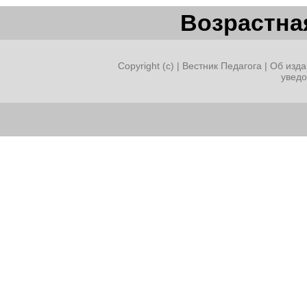
Возрастная
Copyright (c) |
Вестник Педагога
|
Об изда
увед