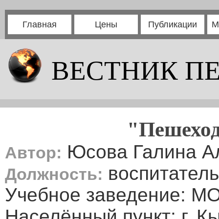
Главная
Цены
Публикации
М
ВЕСТНИК П
"Пешеход
Юсова Галина А
Автор:
воспитатель
Должность:
Учебное заведение: М
Населённый пункт: г. 