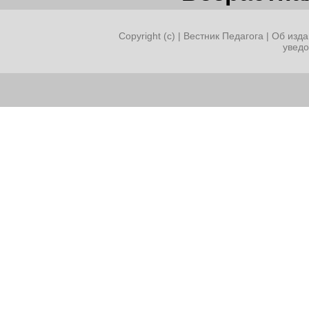
Copyright (c) |
Вестник Педагога
|
Об изда
увед