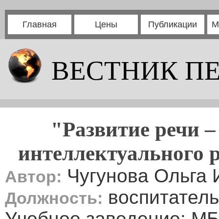
Главная
Цены
Публикации
М
ВЕСТНИК П
"Развитие речи –
интеллектуального 
Чугунова Ольга 
Автор:
воспитатель
Должность:
Учебное заведение: М