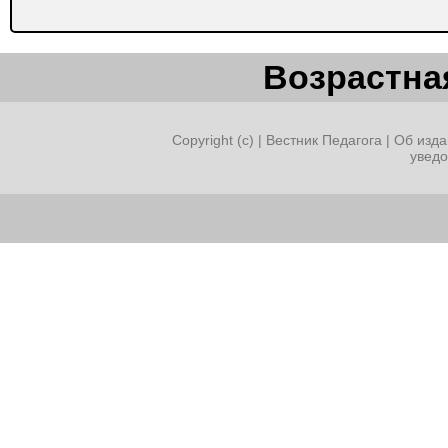
Возрастная
Copyright (c) |
Вестник Педагога
|
Об изда
увед