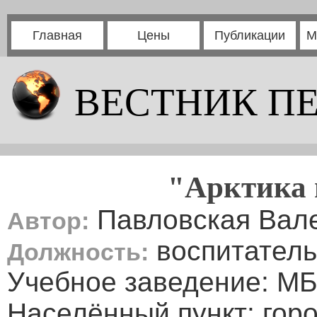
Главная
Цены
Публикации
М
ВЕСТНИК П
"Арктика 
Павловская Вал
Автор:
воспитатель
Должность:
Учебное заведение: М
Населённый пункт: гор