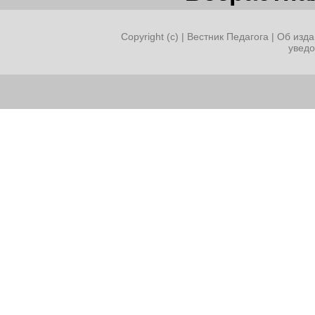
Copyright (c) |
Вестник Педагога
|
Об изда
увед