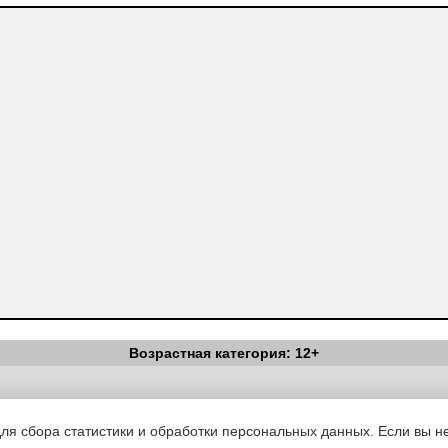
Возрастная категория: 12+
Вестник Педагога
|
Об издании
|
Условия
|
Политика конфиденциал
уведомления
|
Контакты
для сбора статистики и обработки персональных данных. Если вы не