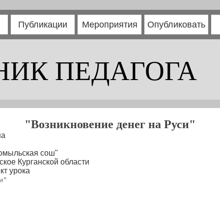
Публикации
Мероприятия
Опубликовать
НИК ПЕДАГОГА
"Возникновение денег на Руси"
на
омыльская coш"
ское Курганской области
кт урока
и"