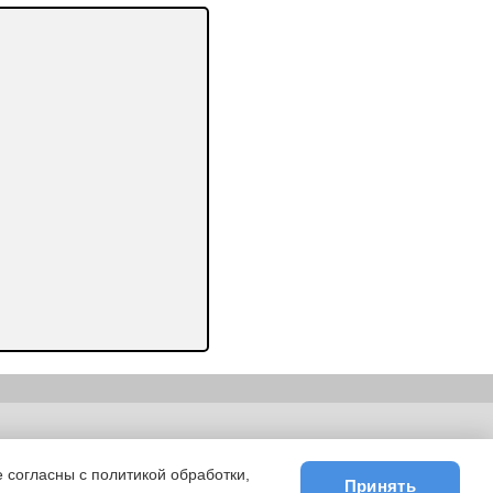
ьности
|
E-mail
 согласны с политикой обработки,
Принять