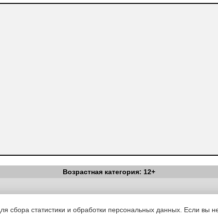
Возрастная категория: 12+
Вестник Педагога
|
Об издании
|
Условия
|
Политика конфиденциал
уведомления
|
Контакты
для сбора статистики и обработки персональных данных. Если вы не