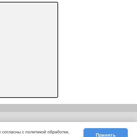
ьности
|
E-mail
 согласны с политикой обработки,
Принять