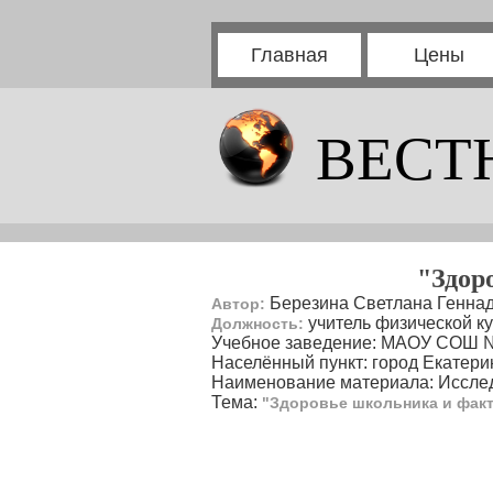
Главная
Цены
ВЕСТ
"Здор
Березина Светлана Генна
Автор:
учитель физической к
Должность:
Учебное заведение: МАОУ СОШ №
Населённый пункт: город Екатери
Наименование материала: Исслед
Тема:
"Здоровье школьника и фак