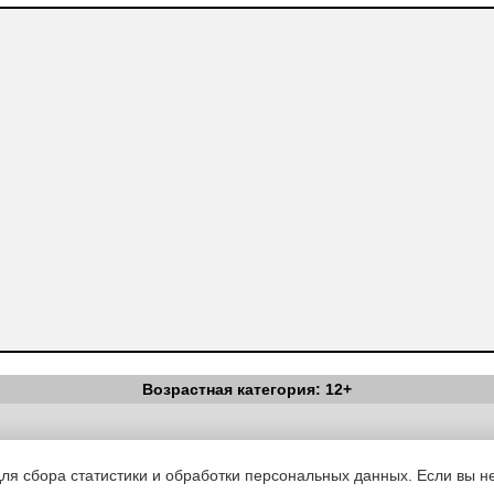
Возрастная категория: 12+
Вестник Педагога
|
Об издании
|
Условия
|
Политика конфиденциал
уведомления
|
Контакты
для сбора статистики и обработки персональных данных. Если вы не