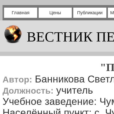
Главная
Цены
Публикации
М
ВЕСТНИК П
"П
Банникова Светл
Автор:
учитель
Должность:
Учебное заведение: Чу
Населённый пункт: с. 