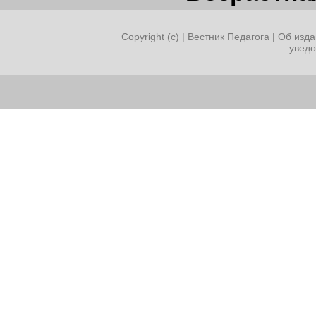
Copyright (c) |
Вестник Педагога
|
Об изда
увед