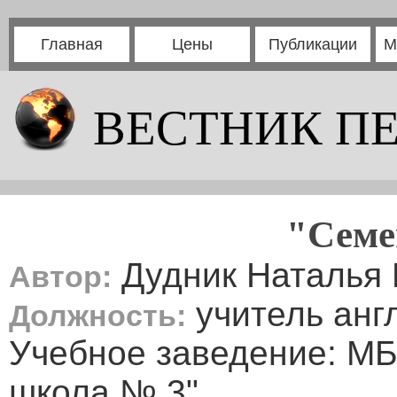
Главная
Цены
Публикации
М
ВЕСТНИК П
"Семе
Дудник Наталья 
Автор:
учитель анг
Должность:
Учебное заведение: М
школа № 3"