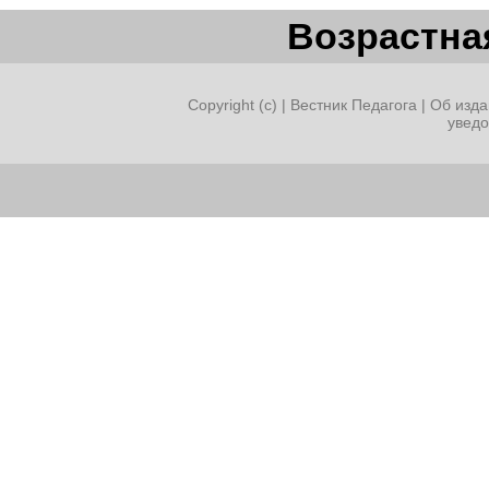
Возрастная
Copyright (c) |
Вестник Педагога
|
Об изда
увед