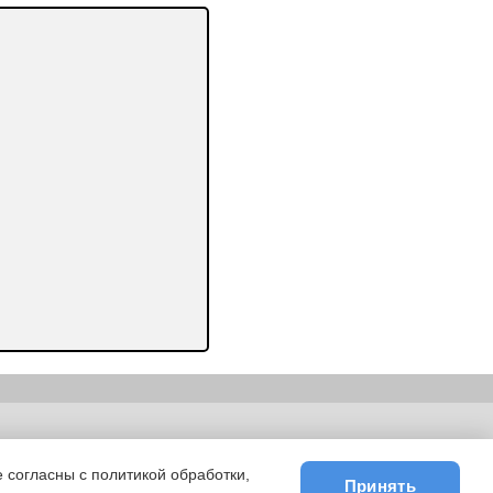
ьности
|
E-mail
 согласны с политикой обработки,
Принять