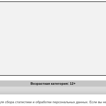
Возрастная категория: 12+
Вестник Педагога
|
Об издании
|
Условия
|
Политика конфиденциал
уведомления
|
Контакты
для сбора статистики и обработки персональных данных. Если вы не