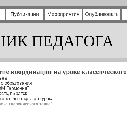
Публикации
Мероприятия
Опубликовать
НИК ПЕДАГОГА
тие координации на уроке классического
вна
го образования
иМ"Гармония"
сть, г.Братск
конспект открытого урока
оке классического танца"