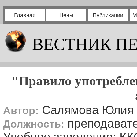
Главная
Цены
Публикации
М
ВЕСТНИК П
"Правило употреблени
Салямова Юлия
Автор:
преподават
Должность:
Учебное заведение: К