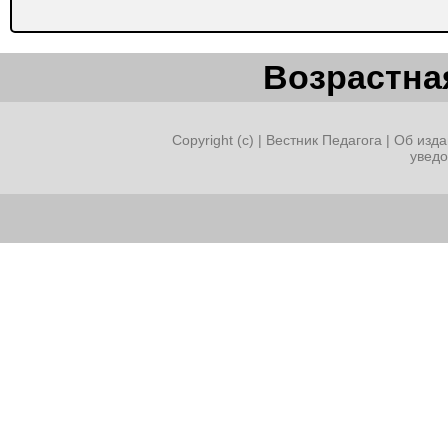
Возрастная
Copyright (c) |
Вестник Педагога
|
Об изда
увед