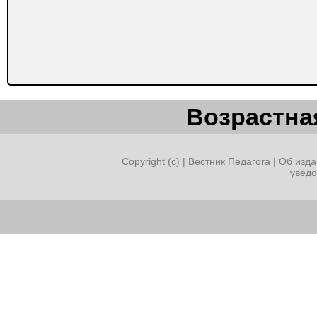
Возрастная
Copyright (c) |
Вестник Педагога
|
Об изда
увед