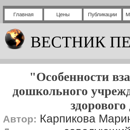
Главная
Цены
Публикации
М
ВЕСТНИК П
"Особенности вза
дошкольного учрежд
здорового
Карпикова Марин
Автор: