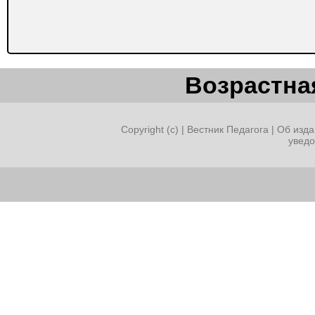
Возрастная
Copyright (c) |
Вестник Педагога
|
Об изда
увед