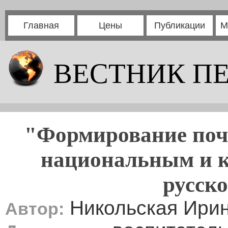
Главная
Цены
Публикации
М
ВЕСТНИК П
"Формирование поч
национальным и 
русско
Никольская Ири
Автор: