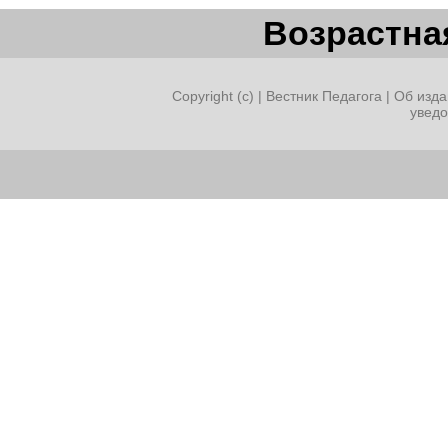
Возрастная
Copyright (c) |
Вестник Педагога
|
Об изда
увед