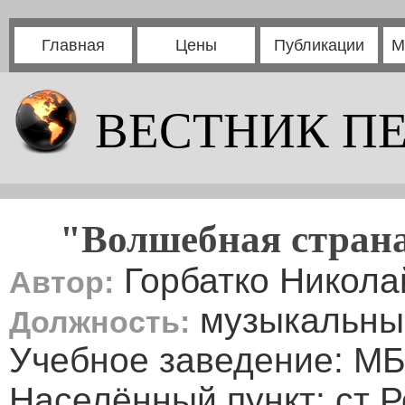
Главная
Цены
Публикации
М
ВЕСТНИК П
"Волшебная стран
Горбатко Никола
Автор:
музыкальны
Должность:
Учебное заведение: М
Населённый пункт: ст 