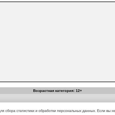
Возрастная категория: 12+
Вестник Педагога
|
Об издании
|
Условия
|
Политика конфиденциал
уведомления
|
Контакты
для сбора статистики и обработки персональных данных. Если вы не