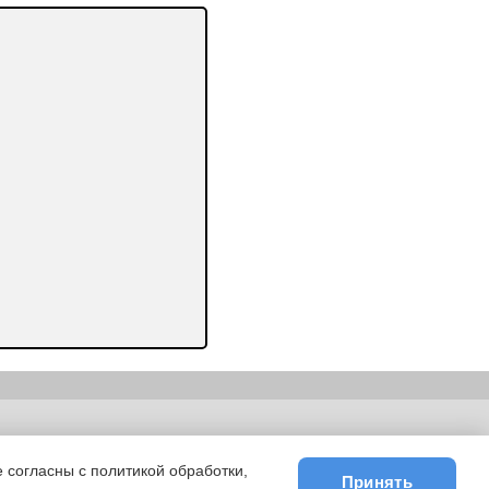
ьности
|
E-mail
 согласны с политикой обработки,
Принять