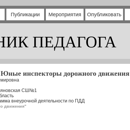
Публикации
Мероприятия
Опубликовать
НИК ПЕДАГОГА
"Юные инспекторы дорожного движения
имировна
льяновская СШ№1
бласть
амма внеурочной деятельности по ПДД
о движения"