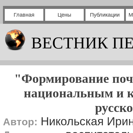
Главная
Цены
Публикации
М
ВЕСТНИК П
"Формирование поч
национальным и 
русско
Никольская Ири
Автор: