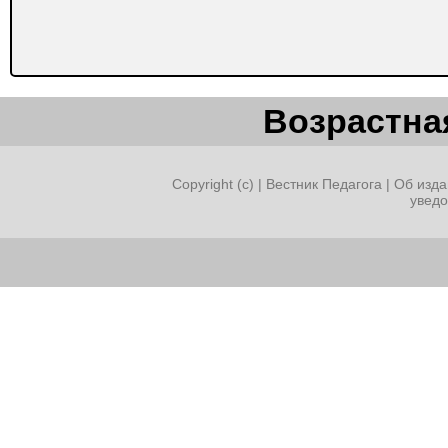
Возрастная
Copyright (c) |
Вестник Педагога
|
Об изда
увед