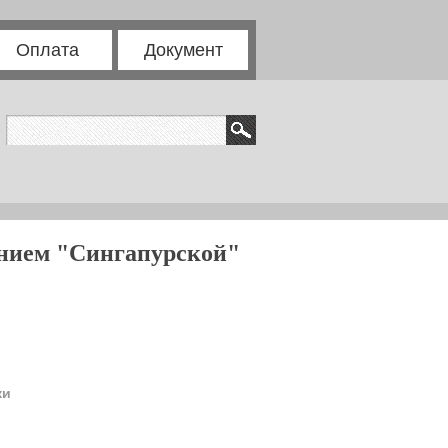
Оплата
Документ
анием "Сингапурской"
ки