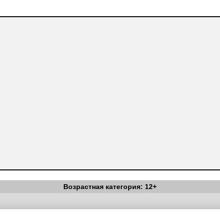
Возрастная категория: 12+
Вестник Педагога
|
Об издании
|
Условия
|
Политика конфиденциал
уведомления
|
Контакты