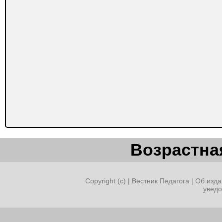
Возрастная
Copyright (c) |
Вестник Педагога
|
Об изда
увед