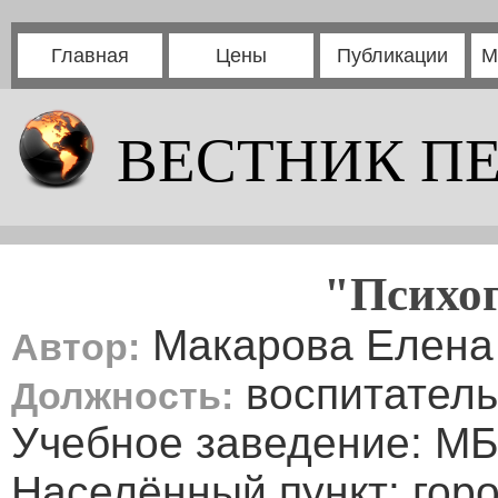
Главная
Цены
Публикации
М
ВЕСТНИК П
"Психо
Макарова Елена
Автор:
воспитатель
Должность:
Учебное заведение: М
Населённый пункт: гор