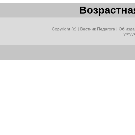
Возрастная
Copyright (c) |
Вестник Педагога
|
Об изда
увед