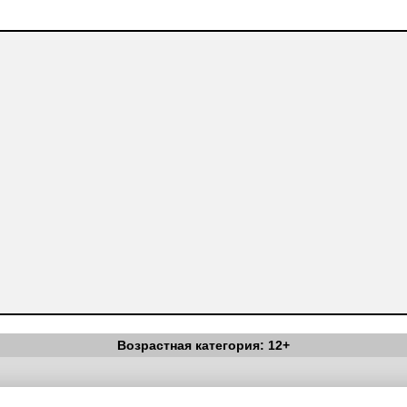
Возрастная категория: 12+
Вестник Педагога
|
Об издании
|
Условия
|
Политика конфиденциал
уведомления
|
Контакты