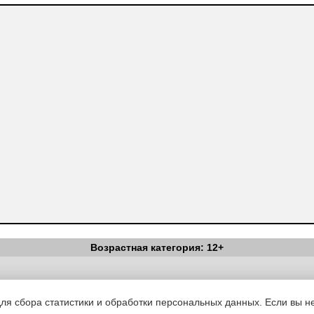
Возрастная категория: 12+
Вестник Педагога
|
Об издании
|
Условия
|
Политика конфиденциал
уведомления
|
Контакты
для сбора статистики и обработки персональных данных. Если вы не