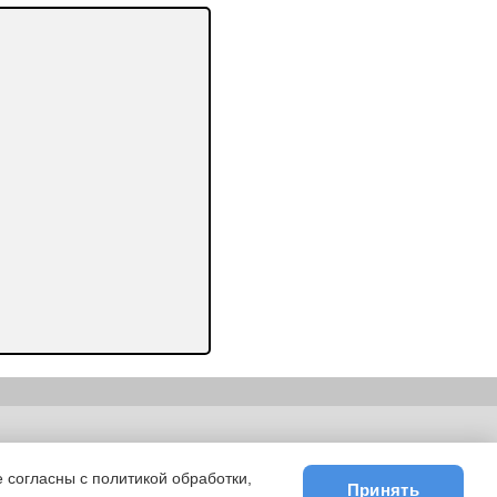
ьности
|
E-mail
 согласны с политикой обработки,
Принять