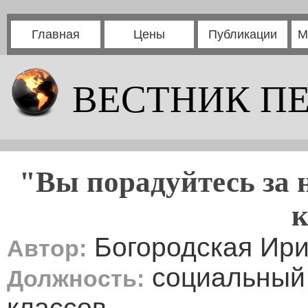
Главная
Цены
Публикации
М
ВЕСТНИК П
"Вы порадуйтесь за 
к
Богородская Ири
Автор:
социальный 
Должность:
классов