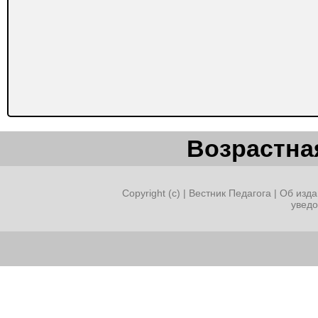
Возрастная
Copyright (c) |
Вестник Педагога
|
Об изда
увед