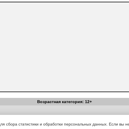
Возрастная категория: 12+
Вестник Педагога
|
Об издании
|
Условия
|
Политика конфиденциал
уведомления
|
Контакты
для сбора статистики и обработки персональных данных. Если вы не