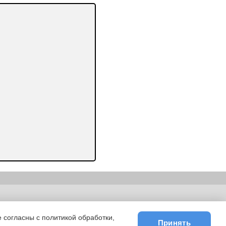
ьности
|
E-mail
 согласны с политикой обработки,
Принять