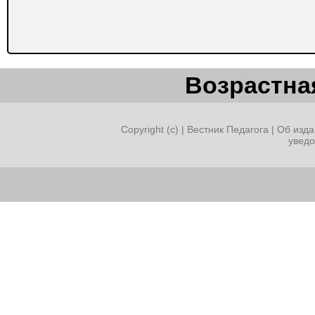
Возрастная
Copyright (c) |
Вестник Педагога
|
Об изда
увед