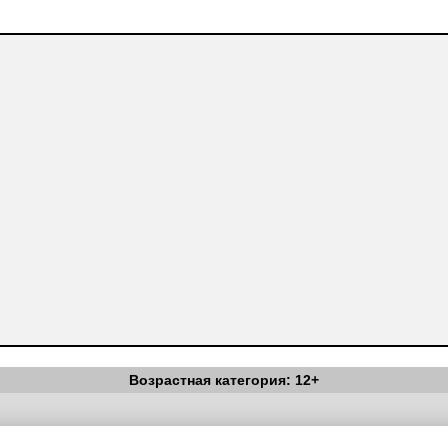
Возрастная категория: 12+
Вестник Педагога
|
Об издании
|
Условия
|
Политика конфиденциал
уведомления
|
Контакты