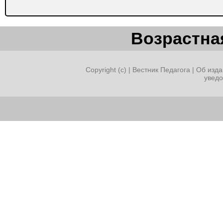
Возрастная
Copyright (c) |
Вестник Педагога
|
Об изда
увед