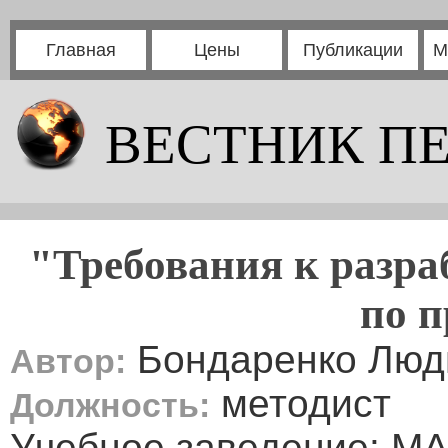
Главная
Цены
Публикации
М
ВЕСТНИК П
"Требования к разра
по п
Бондаренко Люд
Автор:
методист
Должность:
Учебное заведение: М